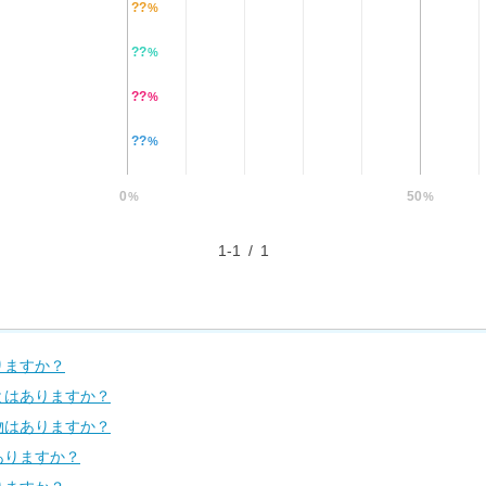
??
%
??
%
??
%
??
%
0
50
%
%
1-1
/
1
りますか？
とはありますか？
物はありますか？
ありますか？