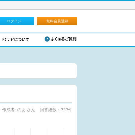
ログイン
無料会員登録
作成者: のあ さん
回答総数：???件