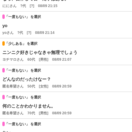
ににさん
?代
[?]
08/09 21:15
「一度もない」 を選択
yo
yoさん
?代
[?]
08/09 21:14
「少しある」 を選択
ニンニク好きじゃなきゃ無理でしょう
ヨチマロさん
60代
[男性]
08/09 21:07
「一度もない」 を選択
どんなのだったけなー？
匿名希望さん
50代
[女性]
08/09 20:59
「一度もない」 を選択
何のことかわかりません。
匿名希望さん
70代
[男性]
08/09 20:59
「一度もない」 を選択