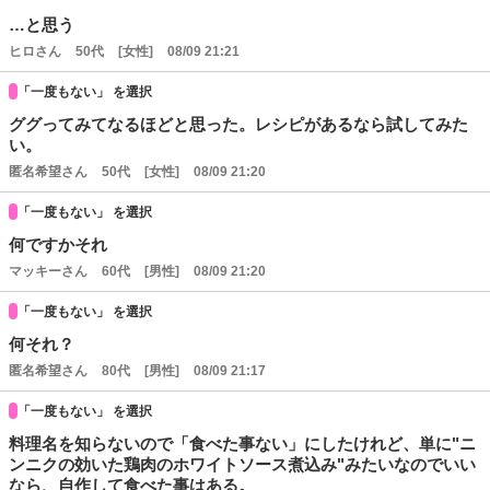
…と思う
ヒロさん
50代
[女性]
08/09 21:21
「一度もない」 を選択
ググってみてなるほどと思った。レシピがあるなら試してみた
い。
匿名希望さん
50代
[女性]
08/09 21:20
「一度もない」 を選択
何ですかそれ
マッキーさん
60代
[男性]
08/09 21:20
「一度もない」 を選択
何それ？
匿名希望さん
80代
[男性]
08/09 21:17
「一度もない」 を選択
料理名を知らないので「食べた事ない」にしたけれど、単に"ニ
ンニクの効いた鶏肉のホワイトソース煮込み"みたいなのでいい
なら、自作して食べた事はある。