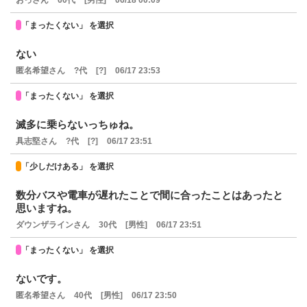
おっさん
60代
[男性]
06/18 00:09
「まったくない」 を選択
ない
匿名希望さん
?代
[?]
06/17 23:53
「まったくない」 を選択
滅多に乗らないっちゅね。
具志堅さん
?代
[?]
06/17 23:51
「少しだけある」 を選択
数分バスや電車が遅れたことで間に合ったことはあったと
思いますね。
ダウンザラインさん
30代
[男性]
06/17 23:51
「まったくない」 を選択
ないです。
匿名希望さん
40代
[男性]
06/17 23:50