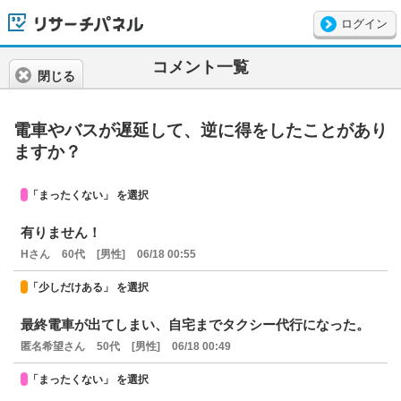
ログイン
リサーチパネル
コメント一覧
閉じる
電車やバスが遅延して、逆に得をしたことがあり
ますか？
「まったくない」 を選択
有りません！
Hさん
60代
[男性]
06/18 00:55
「少しだけある」 を選択
最終電車が出てしまい、自宅までタクシー代行になった。
匿名希望さん
50代
[男性]
06/18 00:49
「まったくない」 を選択