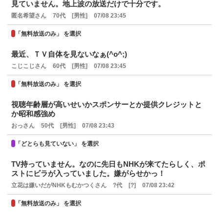
見ていません。地上波の放送だけで十分です。
匿名希望さん
70代
[男性]
07/08 23:45
「無料放送のみ」 を選択
最近、ＴＶ自体を見ないなぁ(^o^;)
こじこじさん
60代
[男性]
07/08 23:45
「無料放送のみ」 を選択
視聴年齢層が高いせいかスポンサーとか提供クレジットと
か昭和感強め
おっさん
50代
[男性]
07/08 23:43
「どとらも見ていない」 を選択
TV持っていません。なのに先日もNHKが来てたらしく、ポ
ストにビラが入っていました。嫌がらせかっ！
立花は嫌いだがNHKもむかつくさん
?代
[?]
07/08 23:42
「無料放送のみ」 を選択