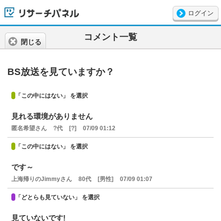
ログイン
リサーチパネル
コメント一覧
閉じる
BS放送を見ていますか？
「この中にはない」 を選択
見れる環境がありません
匿名希望さん
?代
[?]
07/09 01:12
「この中にはない」 を選択
です～
上海帰りのJimmyさん
80代
[男性]
07/09 01:07
「どとらも見ていない」 を選択
見ていないです!