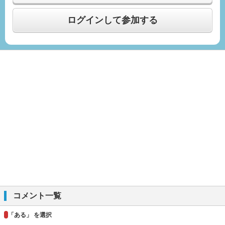
ログインして参加する
コメント一覧
「ある」 を選択