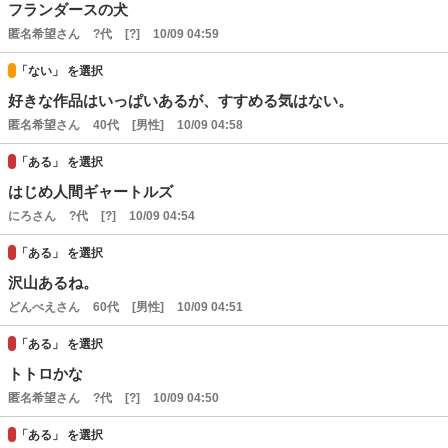
フランダースの犬
匿名希望さん
?代
[?]
10/09 04:59
「ない」 を選択
好きな作品はいっぱいあるが、すすめる気はない。
匿名希望さん
40代
[男性]
10/09 04:58
「ある」 を選択
はじめ人間ギャートルズ
にろさん
?代
[?]
10/09 04:54
「ある」 を選択
沢山あるね。
どんべえさん
60代
[男性]
10/09 04:51
「ある」 を選択
トトロかな
匿名希望さん
?代
[?]
10/09 04:50
「ある」 を選択