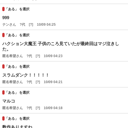
「ある」 を選択
999
テンさん
?代
[?]
10/09 04:25
「ある」 を選択
ハクション大魔王 子供のころ見ていたが最終回はマジ泣きし
た。
匿名希望さん
?代
[?]
10/09 04:23
「ある」 を選択
スラムダンク！！！！！
匿名希望さん
?代
[?]
10/09 04:21
「ある」 を選択
マルコ
匿名希望さん
?代
[?]
10/09 04:18
「ある」 を選択
数作ありますね。