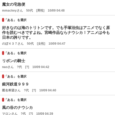
魔女の宅急便
mmackeyさん
50代
[男性]
10/09 04:48
「ある」 を選択
好きなのは海のトリトンです。でも手塚治虫はアニメでなく原
作を読むべきですよね。宮崎作品ならナウシカ！アニメは今も
日本の誇りです。
のぼ４３７さん
50代
[女性]
10/09 04:47
「ある」 を選択
リボンの騎士
naoさん
?代
[?]
10/09 04:42
「ある」 を選択
銀河鉄道９９９
匿名希望さん
?代
[?]
10/09 04:40
「ある」 を選択
風の谷のナウシカ
マロンさん
?代
[?]
10/09 04:39