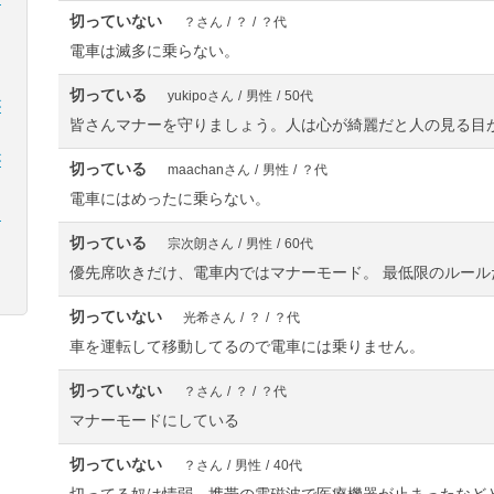
切っていない
？さん
/
？
/
？代
電車は滅多に乗らない。
切っている
yukipoさん
/
男性
/
50代
が
皆さんマナーを守りましょう。人は心が綺麗だと人の見る目
が
切っている
maachanさん
/
男性
/
？代
電車にはめったに乗らない。
は
切っている
宗次朗さん
/
男性
/
60代
優先席吹きだけ、電車内ではマナーモード。 最低限のルール
切っていない
光希さん
/
？
/
？代
車を運転して移動してるので電車には乗りません。
切っていない
？さん
/
？
/
？代
マナーモードにしている
切っていない
？さん
/
男性
/
40代