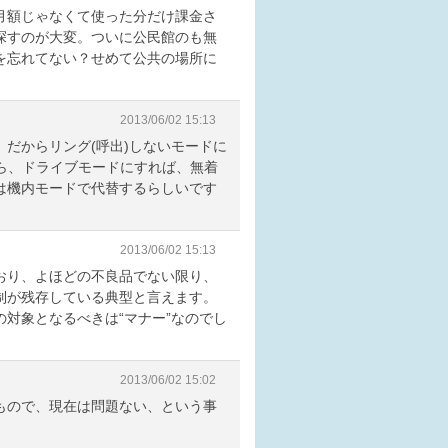
月額じゃなくて使った分だけ課金さ
探すのが大変。ついに公民館のも無
を忘れてない？せめて公共の場所に
2013/06/02 15:13
だからリング(呼出)しないモードに
ら、ドライブモードにすれば、無着
は機内モードで代替するらしいです
2013/06/02 15:13
おり、よほどの不良品でない限り、
制が残存している典型と言えます。
対象となるべきは“マナー”なのでし
2013/06/02 15:02
もので、現在は問題ない、という事