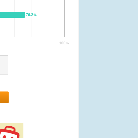
76.2
%
100
%