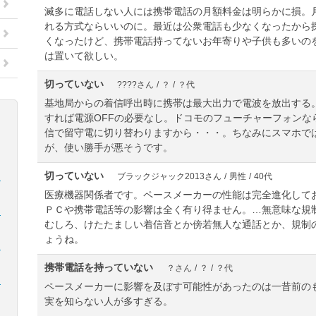
滅多に電話しない人には携帯電話の月額料金は明らかに損。
れる方式ならいいのに。最近は公衆電話も少なくなったから
くなったけど、携帯電話持ってないお年寄りや子供も多いの
は置いて欲しい。
切っていない
????さん
/
？
/
？代
基地局からの着信呼出時に携帯は最大出力で電波を放出する。
すれば電源OFFの必要なし。ドコモのフューチャーフォンな
信で留守電に切り替わりますから・・・。ちなみにスマホで
が、使い勝手が悪そうです。
切っていない
あ
ブラックジャック2013さん
/
男性
/
40代
医療機器関係者です。ペースメーカーの性能は完全進化して
ＰＣや携帯電話等の影響は全く有り得ません。…無意味な規
こ
むしろ、けたたましい着信音とか傍若無人な通話とか、規制の
ょうね。
た
携帯電話を持っていない
？さん
/
？
/
？代
は
ペースメーカーに影響を及ぼす可能性があったのは一昔前の
実を知らない人が多すぎる。
あ