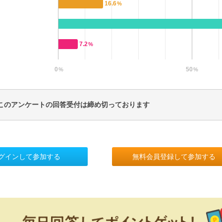
16.6
%
7.2
%
0
50
%
%
このアンケートの回答受付は締め切っております
グインして参加する
無料会員登録して参加する