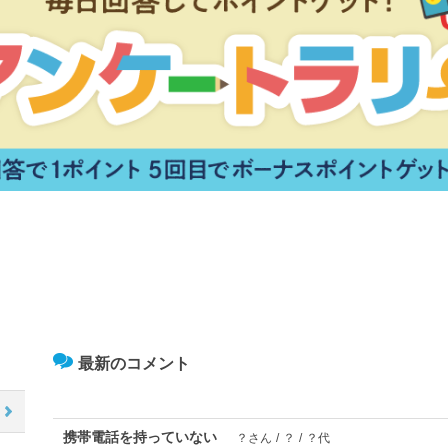
最新のコメント
携帯電話を持っていない
？さん
/
？
/
？代