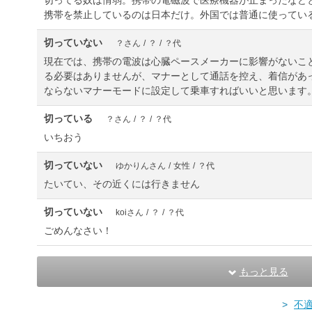
切ってる奴は情弱。携帯の電磁波で医療機器が止まったなど
携帯を禁止しているのは日本だけ。外国では普通に使ってい
切っていない
？さん
/
？
/
？代
現在では、携帯の電波は心臓ペースメーカーに影響がないこ
る必要はありませんが、マナーとして通話を控え、着信があ
ならないマナーモードに設定して乗車すればいいと思います
切っている
？さん
/
？
/
？代
いちおう
切っていない
ゆかりんさん
/
女性
/
？代
たいてい、その近くには行きません
切っていない
koiさん
/
？
/
？代
ごめんなさい！
もっと見る
不