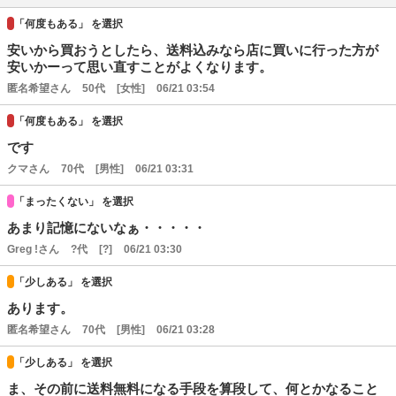
「何度もある」 を選択
安いから買おうとしたら、送料込みなら店に買いに行った方が
安いかーって思い直すことがよくなります。
匿名希望さん
50代
[女性]
06/21 03:54
「何度もある」 を選択
です
クマさん
70代
[男性]
06/21 03:31
「まったくない」 を選択
あまり記憶にないなぁ・・・・・
Greg !さん
?代
[?]
06/21 03:30
「少しある」 を選択
あります。
匿名希望さん
70代
[男性]
06/21 03:28
「少しある」 を選択
ま、その前に送料無料になる手段を算段して、何とかなること