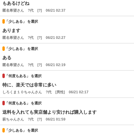
もあるけどね
匿名希望さん
?代
[?]
06/21 02:37
「少しある」 を選択
あります
匿名希望さん
?代
[?]
06/21 02:27
「少しある」 を選択
ある
匿名希望さん
?代
[?]
06/21 02:19
「何度もある」 を選択
特に、楽天では非常に多い
しろくま１０ちゃんさん
?代
[男性]
06/21 02:17
「何度もある」 を選択
送料を入れても実店舗より安ければ購入します
萩ちゃんさん
?代
[?]
06/21 01:59
「少しある」 を選択