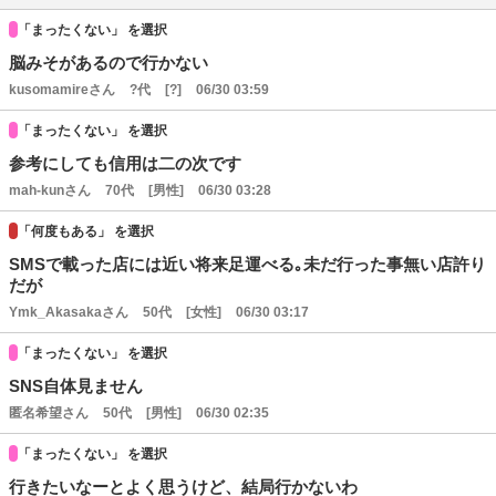
「まったくない」 を選択
脳みそがあるので行かない
kusomamireさん
?代
[?]
06/30 03:59
「まったくない」 を選択
参考にしても信用は二の次です
mah-kunさん
70代
[男性]
06/30 03:28
「何度もある」 を選択
SMSで載った店には近い将来足運べる｡未だ行った事無い店許り
だが
Ymk_Akasakaさん
50代
[女性]
06/30 03:17
「まったくない」 を選択
SNS自体見ません
匿名希望さん
50代
[男性]
06/30 02:35
「まったくない」 を選択
行きたいなーとよく思うけど、結局行かないわ