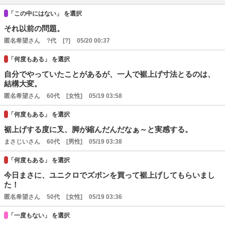
「この中にはない」 を選択
それ以前の問題。
匿名希望さん
?代
[?]
05/20 00:37
「何度もある」 を選択
自分でやっていたことがあるが、一人で裾上げ寸法とるのは、
結構大変。
匿名希望さん
60代
[女性]
05/19 03:58
「何度もある」 を選択
裾上げする度に叉、脚が縮んだんだなぁ～と実感する。
まさじいさん
60代
[男性]
05/19 03:38
「何度もある」 を選択
今日まさに、ユニクロでズボンを買って裾上げしてもらいまし
た！
匿名希望さん
50代
[女性]
05/19 03:36
「一度もない」 を選択