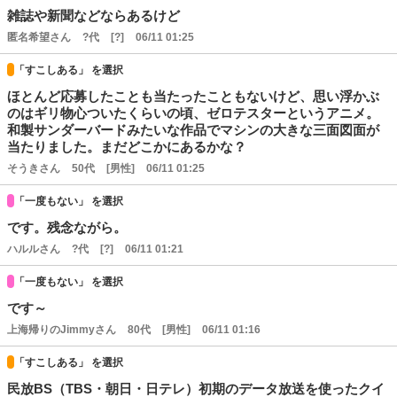
雑誌や新聞などならあるけど
匿名希望さん
?代
[?]
06/11 01:25
「すこしある」 を選択
ほとんど応募したことも当たったこともないけど、思い浮かぶ
のはギリ物心ついたくらいの頃、ゼロテスターというアニメ。
和製サンダーバードみたいな作品でマシンの大きな三面図面が
当たりました。まだどこかにあるかな？
そうきさん
50代
[男性]
06/11 01:25
「一度もない」 を選択
です。残念ながら。
ハルルさん
?代
[?]
06/11 01:21
「一度もない」 を選択
です～
上海帰りのJimmyさん
80代
[男性]
06/11 01:16
「すこしある」 を選択
民放BS（TBS・朝日・日テレ）初期のデータ放送を使ったクイ