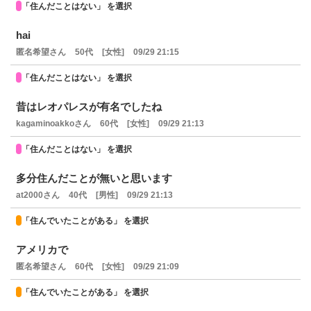
「住んだことはない」 を選択
hai
匿名希望さん
50代
[女性]
09/29 21:15
「住んだことはない」 を選択
昔はレオパレスが有名でしたね
kagaminoakkoさん
60代
[女性]
09/29 21:13
「住んだことはない」 を選択
多分住んだことが無いと思います
at2000さん
40代
[男性]
09/29 21:13
「住んでいたことがある」 を選択
アメリカで
匿名希望さん
60代
[女性]
09/29 21:09
「住んでいたことがある」 を選択