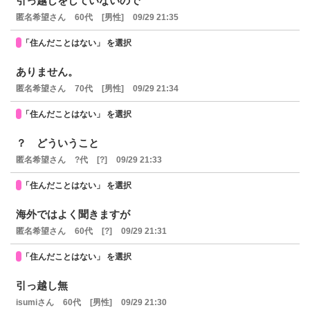
引っ越しをしていないので
匿名希望さん
60代
[男性]
09/29 21:35
「住んだことはない」 を選択
ありません。
匿名希望さん
70代
[男性]
09/29 21:34
「住んだことはない」 を選択
？ どういうこと
匿名希望さん
?代
[?]
09/29 21:33
「住んだことはない」 を選択
海外ではよく聞きますが
匿名希望さん
60代
[?]
09/29 21:31
「住んだことはない」 を選択
引っ越し無
isumiさん
60代
[男性]
09/29 21:30