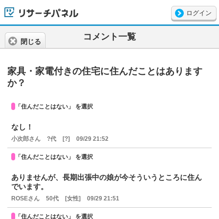
ログイン
リサーチパネル
コメント一覧
閉じる
家具・家電付きの住宅に住んだことはあります
か？
「住んだことはない」 を選択
なし！
小次郎さん
?代
[?]
09/29 21:52
「住んだことはない」 を選択
ありませんが、長期出張中の娘が今そういうところに住ん
でいます。
ROSEさん
50代
[女性]
09/29 21:51
「住んだことはない」 を選択