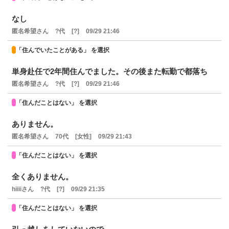
なし
匿名希望さん
?代
[?]
09/29 21:46
「住んでいたことがある」 を選択
単身赴任で2年間住んでました。その後また転勤で都落ち
匿名希望さん
?代
[?]
09/29 21:46
「住んだことはない」 を選択
ありません。
匿名希望さん
70代
[女性]
09/29 21:43
「住んだことはない」 を選択
全くありません。
hiiiiさん
?代
[?]
09/29 21:35
「住んだことはない」 を選択